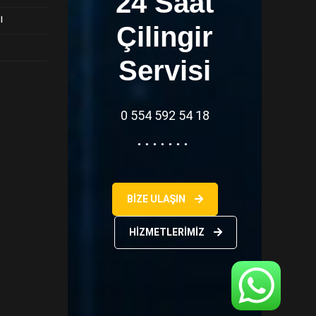
24 Saat
ı
Çilingir
Servisi
0 554 592 54 18
BIZE ULAŞIN
HIZMETLERIMIZ