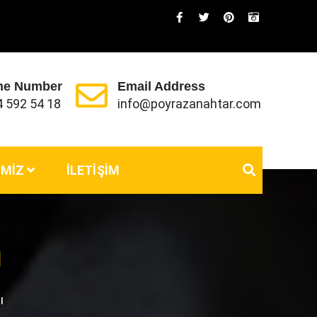
ne Number
Email Address
4 592 54 18
info@poyrazanahtar.com
IMIZ
İLETIŞIM
ı
ı