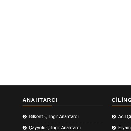
ANAHTARCI
ÇILIN
Bilkent Çilingir Anahtarcı
Acil Çi
Çayyolu Çilingir Anahtarcı
Eryama