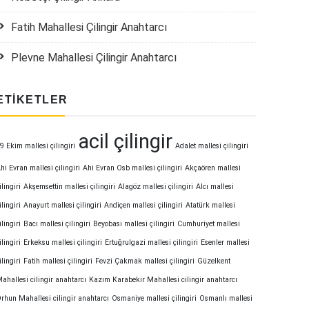
Fatih Mahallesi Çilingir Anahtarcı
Plevne Mahallesi Çilingir Anahtarcı
ETIKETLER
acil çilingir
9 Ekim mallesi çilingiri
Adalet mallesi çilingiri
hi Evran mallesi çilingiri
Ahi Evran Osb mallesi çilingiri
Akçaören mallesi
ilingiri
Akşemsettin mallesi çilingiri
Alagöz mallesi çilingiri
Alcı mallesi
ilingiri
Anayurt mallesi çilingiri
Andiçen mallesi çilingiri
Atatürk mallesi
ilingiri
Bacı mallesi çilingiri
Beyobası mallesi çilingiri
Cumhuriyet mallesi
ilingiri
Erkeksu mallesi çilingiri
Ertuğrulgazi mallesi çilingiri
Esenler mallesi
ilingiri
Fatih mallesi çilingiri
Fevzi Çakmak mallesi çilingiri
Güzelkent
ahallesi cilingir anahtarcı
Kazım Karabekir Mahallesi cilingir anahtarcı
rhun Mahallesi cilingir anahtarcı
Osmaniye mallesi çilingiri
Osmanlı mallesi