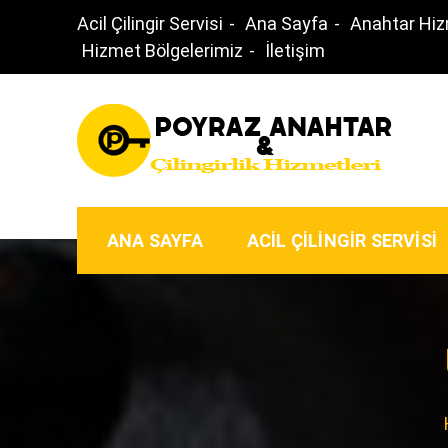
Skip
Acil Çilingir Servisi
Ana Sayfa
Anahtar Hiz
to
Hizmet Bölgelerimiz
İletişim
content
Gece Açık Çilingir – 
Ankara ‘nın Anahtarcısı
ANA SAYFA
ACIL ÇILINGIR SERVISI