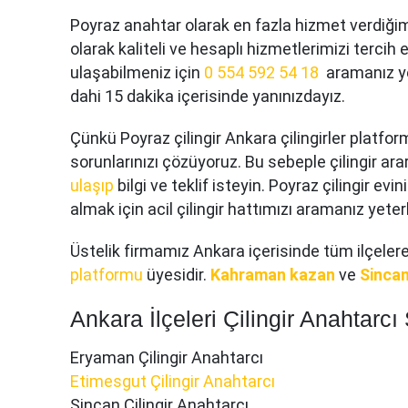
Poyraz anahtar olarak en fazla hizmet verdiğim
olarak kaliteli ve hesaplı hizmetlerimizi tercih 
ulaşabilmeniz için
0 554 592 54 18
aramanız yet
dahi 15 dakika içerisinde yanınızdayız.
Çünkü Poyraz çilingir Ankara çilingirler platform
sorunlarınızı çözüyoruz. Bu sebeple çilingir ararke
ulaşıp
bilgi ve teklif isteyin. Poyraz çilingir evi
almak için acil çilingir hattımızı aramanız yeter
Üstelik firmamız Ankara içerisinde tüm ilçele
platformu
üyesidir.
Kahraman kazan
ve
Sincan 
Ankara İlçeleri Çilingir Anahtarcı 
Eryaman Çilingir Anahtarcı
Etimesgut Çilingir Anahtarcı
Sincan Çilingir Anahtarcı