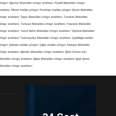
ilingiri
Oğuzlar Mahallesi cilingir anahtarcı
Piyade Mahallesi cilingir
nahtarcı
Plevne mallesi çilingiri
Pınarbaşı mallesi çilingiri
Süvari Mahallesi
ilingir anahtarcı
Topçu Mahallesi cilingir anahtarcı
Tunahan Mahallesi
ilingir anahtarcı
Turkuaz Mahallesi cilingir anahtarcı
Yapracık Mahallesi
ilingir anahtarcı
Yavuz Selim Mahallesi cilingir anahtarcı
Yeşilova Mahallesi
ilingir anahtarcı
Yukarıyurtçu Mahallesi cilingir anahtarcı
Çiçektepe mallesi
ilingiri
Çokören mallesi çilingiri
Çoğlu mallesi çilingiri
İstasyon Mahallesi
ilingir anahtarcı
Şehitali Mahallesi cilingir anahtarcı
Şehit Osman Avcı
ahallesi cilingir anahtarcı
Şeker Mahallesi cilingir anahtarcı
Şeyh Şamil
ahallesi cilingir anahtarcı