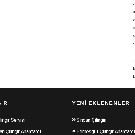
ç
a
c
c
c
c
ç
c
M
M
GIR
YENI EKLENENLER
lingir Servisi
Sincan Çilingiri
n Çilingir Anahtarcı
Etimesgut Çilingir Anahtarcı