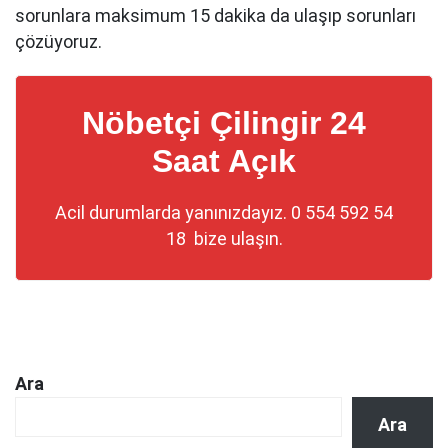
sorunlara maksimum 15 dakika da ulaşıp sorunları
çözüyoruz.
Nöbetçi Çilingir 24
Saat Açık
Acil durumlarda yanınızdayız.
0 554 592 54
18
bize ulaşın.
Ara
Ara