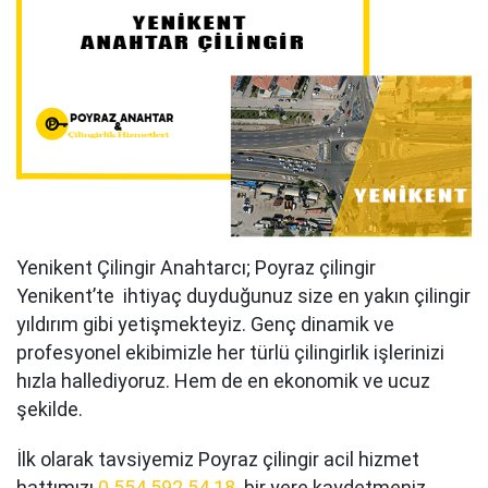
Yenikent Çilingir Anahtarcı; Poyraz çilingir
Yenikent’te ihtiyaç duyduğunuz size en yakın çilingir
yıldırım gibi yetişmekteyiz. Genç dinamik ve
profesyonel ekibimizle her türlü çilingirlik işlerinizi
hızla hallediyoruz. Hem de en ekonomik ve ucuz
şekilde.
İlk olarak tavsiyemiz Poyraz çilingir acil hizmet
hattımızı
0 554 592 54 18
bir yere kaydetmeniz.