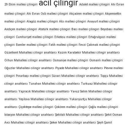
acil çilingir
29 Ekim mallesi çilingiri
Adalet mallesi çilingiri
Ahi Evran
mallesi çilingiri
Ahi Evran Osb mallesi çilingiri
Akçaören mallesi çilingiri
Akşemsettin
mallesi çilingiri
Alagöz mallesi çilingiri
Alcı mallesi çilingiri
Anayurt mallesi çilingiri
Andiçen mallesi çilingiri
Atatürk mallesi çilingiri
Bacı mallesi çilingiri
Beyobası mallesi
çilingiri
Cumhuriyet mallesi çilingiri
Erkeksu mallesi çilingiri
Ertuğrulgazi mallesi
çilingiri
Esenler mallesi çilingiri
Fatih mallesi çilingiri
Fevzi Çakmak mallesi çilingiri
Güzelkent Mahallesi cilingir anahtarcı
Kazım Karabekir Mahallesi cilingir anahtarcı
Orhun Mahallesi cilingir anahtarcı
Osmaniye mallesi çilingiri
Osmanlı mallesi çilingiri
Oğuzlar Mahallesi cilingir anahtarcı
Piyade Mahallesi cilingir anahtarcı
Plevne mallesi
çilingiri
Pınarbaşı mallesi çilingiri
Süvari Mahallesi cilingir anahtarcı
Topçu Mahallesi
cilingir anahtarcı
Tunahan Mahallesi cilingir anahtarcı
Turkuaz Mahallesi cilingir
anahtarcı
Yapracık Mahallesi cilingir anahtarcı
Yavuz Selim Mahallesi cilingir
anahtarcı
Yeşilova Mahallesi cilingir anahtarcı
Yukarıyurtçu Mahallesi cilingir
anahtarcı
Çiçektepe mallesi çilingiri
Çokören mallesi çilingiri
Çoğlu mallesi çilingiri
İstasyon Mahallesi cilingir anahtarcı
Şehitali Mahallesi cilingir anahtarcı
Şehit Osman
Avcı Mahallesi cilingir anahtarcı
Şeker Mahallesi cilingir anahtarcı
Şeyh Şamil