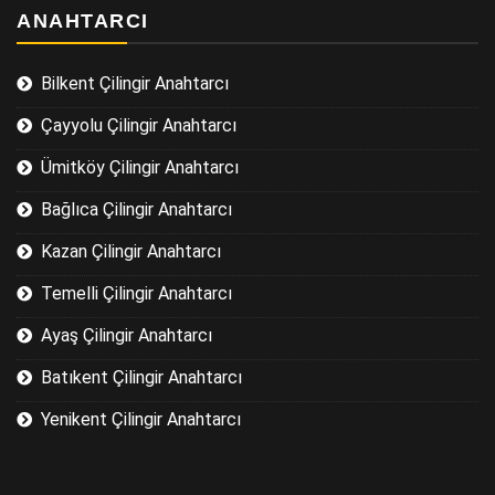
ANAHTARCI
Bilkent Çilingir Anahtarcı
Çayyolu Çilingir Anahtarcı
Ümitköy Çilingir Anahtarcı
Bağlıca Çilingir Anahtarcı
Kazan Çilingir Anahtarcı
Temelli Çilingir Anahtarcı
Ayaş Çilingir Anahtarcı
Batıkent Çilingir Anahtarcı
Yenikent Çilingir Anahtarcı