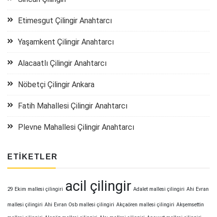
Etimesgut Çilingir Anahtarcı
Yaşamkent Çilingir Anahtarcı
Alacaatlı Çilingir Anahtarcı
Nöbetçi Çilingir Ankara
Fatih Mahallesi Çilingir Anahtarcı
Plevne Mahallesi Çilingir Anahtarcı
ETIKETLER
acil çilingir
29 Ekim mallesi çilingiri
Adalet mallesi çilingiri
Ahi Evran
mallesi çilingiri
Ahi Evran Osb mallesi çilingiri
Akçaören mallesi çilingiri
Akşemsettin