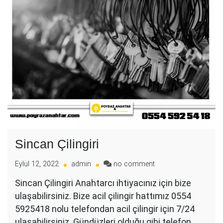
Sincan Çilingiri
on
Eylül 12, 2022
admin
no comment
Sincan
Sincan Çilingiri Anahtarcı ihtiyacınız için bize
Çilingiri
ulaşabilirsiniz. Bize acil çilingir hattımız 0554
5925418 nolu telefondan acil çilingir için 7/24
ulaşabilirsiniz. Gündüzleri olduğu gibi telefon