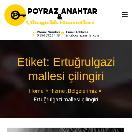
Skip
to
content
Gece Açık Çilingir – 0554
Ankara ‘nın Anahtarcısı
Phone Number
Email Address
0 554 592 54 18
info@poyrazanahtar.com
5925418
Etiket:
Ertuğrulgazi
mallesi çilingiri
Home
Hizmet Bölgelerimiz
Ertuğrulgazi mallesi çilingiri