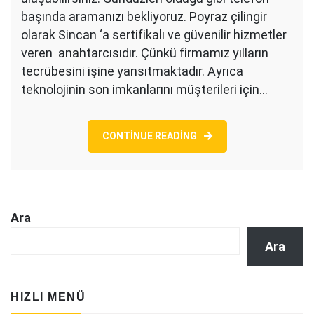
başında aramanızı bekliyoruz. Poyraz çilingir
olarak Sincan ‘a sertifikalı ve güvenilir hizmetler
veren anahtarcısıdır. Çünkü firmamız yılların
tecrübesini işine yansıtmaktadır. Ayrıca
teknolojinin son imkanlarını müşterileri için…
CONTINUE READING
Ara
Ara
HIZLI MENÜ