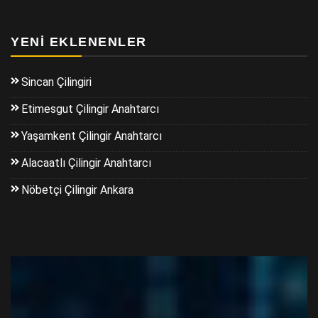
YENI EKLENENLER
Sincan Çilingiri
Etimesgut Çilingir Anahtarcı
Yaşamkent Çilingir Anahtarcı
Alacaatlı Çilingir Anahtarcı
Nöbetçi Çilingir Ankara