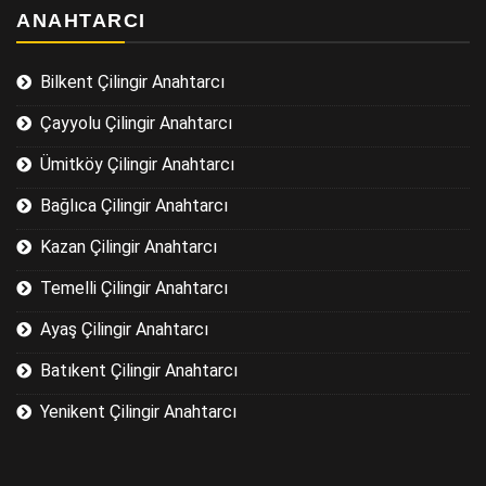
ANAHTARCI
Bilkent Çilingir Anahtarcı
Çayyolu Çilingir Anahtarcı
Ümitköy Çilingir Anahtarcı
Bağlıca Çilingir Anahtarcı
Kazan Çilingir Anahtarcı
Temelli Çilingir Anahtarcı
Ayaş Çilingir Anahtarcı
Batıkent Çilingir Anahtarcı
Yenikent Çilingir Anahtarcı