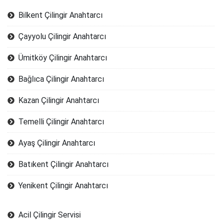
Bilkent Çilingir Anahtarcı
Çayyolu Çilingir Anahtarcı
Ümitköy Çilingir Anahtarcı
Bağlıca Çilingir Anahtarcı
Kazan Çilingir Anahtarcı
Temelli Çilingir Anahtarcı
Ayaş Çilingir Anahtarcı
Batıkent Çilingir Anahtarcı
Yenikent Çilingir Anahtarcı
Acil Çilingir Servisi