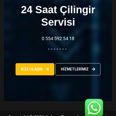
24 Saat Çilingir
Servisi
0 554 592 54 18
BIZE ULAŞIN
HIZMETLERIMIZ