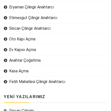
Eryaman Çilingir Anahtarcı
Etimesgut Çilingir Anahtarcı
Sincan Çilingir Anahtarcı
Oto Kapı Açma
Ev Kapısı Açma
Anahtar Çoğaltma
Kasa Açma
Fatih Mahallesi Çilingir Anahtarcı
YENI YAZILARIMIZ
Sincan Çilingiri