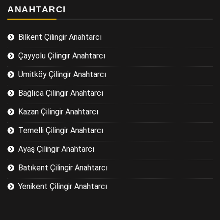
ANAHTARCI
Bilkent Çilingir Anahtarcı
Çayyolu Çilingir Anahtarcı
Ümitköy Çilingir Anahtarcı
Bağlıca Çilingir Anahtarcı
Kazan Çilingir Anahtarcı
Temelli Çilingir Anahtarcı
Ayaş Çilingir Anahtarcı
Batıkent Çilingir Anahtarcı
Yenikent Çilingir Anahtarcı