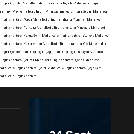
ilingiri
Oğuzlar Mahallesi cilingir anahtarcı
Piyade Mahallesi cilingir
nahtarcı
Plevne mallesi çilingiri
Pınarbaşı mallesi çilingiri
Süvari Mahallesi
ilingir anahtarcı
Topçu Mahallesi cilingir anahtarcı
Tunahan Mahallesi
ilingir anahtarcı
Turkuaz Mahallesi cilingir anahtarcı
Yapracık Mahallesi
ilingir anahtarcı
Yavuz Selim Mahallesi cilingir anahtarcı
Yeşilova Mahallesi
ilingir anahtarcı
Yukarıyurtçu Mahallesi cilingir anahtarcı
Çiçektepe mallesi
ilingiri
Çokören mallesi çilingiri
Çoğlu mallesi çilingiri
İstasyon Mahallesi
ilingir anahtarcı
Şehitali Mahallesi cilingir anahtarcı
Şehit Osman Avcı
ahallesi cilingir anahtarcı
Şeker Mahallesi cilingir anahtarcı
Şeyh Şamil
ahallesi cilingir anahtarcı