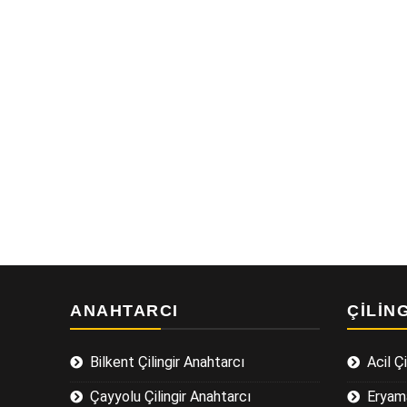
ANAHTARCI
ÇILIN
Bilkent Çilingir Anahtarcı
Acil Çi
Çayyolu Çilingir Anahtarcı
Eryama