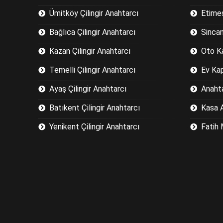
Ümitköy Çilingir Anahtarcı
Etimes
Bağlıca Çilingir Anahtarcı
Sincan
Kazan Çilingir Anahtarcı
Oto K
Temelli Çilingir Anahtarcı
Ev Ka
Ayaş Çilingir Anahtarcı
Anaht
Batıkent Çilingir Anahtarcı
Kasa 
Yenikent Çilingir Anahtarcı
Fatih 