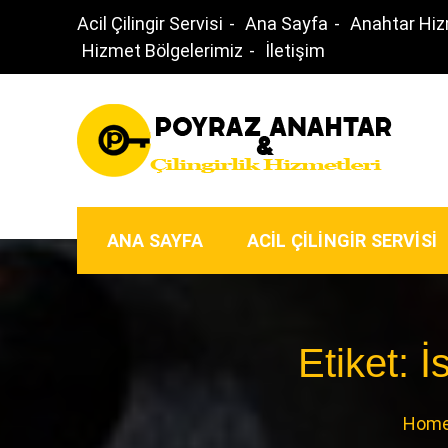
Skip
Acil Çilingir Servisi
Ana Sayfa
Anahtar Hiz
to
Hizmet Bölgelerimiz
İletişim
content
Gece Açık Çilingir – 
Ankara ‘nın Anahtarcısı
ANA SAYFA
ACIL ÇILINGIR SERVISI
Etiket:
İ
Hom