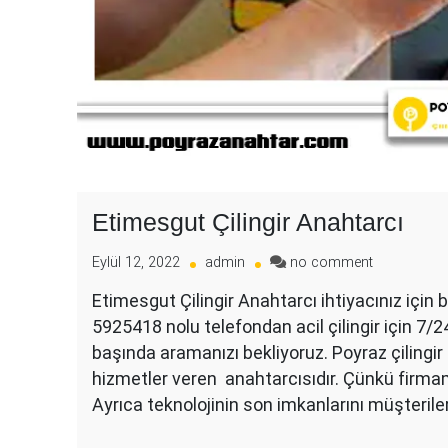
Etimesgut Çilingir Anahtarcı
on
Eylül 12, 2022
admin
no comment
Etimesgut
Etimesgut Çilingir Anahtarcı ihtiyacınız için bi
Çilingir
5925418 nolu telefondan acil çilingir için 7/24
Anahtarcı
başında aramanızı bekliyoruz. Poyraz çilingir 
hizmetler veren anahtarcısıdır. Çünkü firmamı
Ayrıca teknolojinin son imkanlarını müşteriler