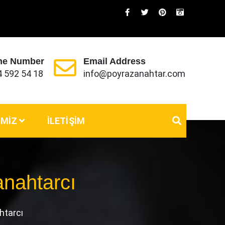
ne Number
Email Address
4 592 54 18
info@poyrazanahtar.com
IMIZ
İLETIŞIM
anahtarcı
htarcı