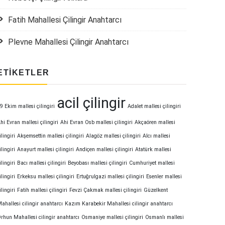
Fatih Mahallesi Çilingir Anahtarcı
Plevne Mahallesi Çilingir Anahtarcı
ETIKETLER
acil çilingir
9 Ekim mallesi çilingiri
Adalet mallesi çilingiri
hi Evran mallesi çilingiri
Ahi Evran Osb mallesi çilingiri
Akçaören mallesi
ilingiri
Akşemsettin mallesi çilingiri
Alagöz mallesi çilingiri
Alcı mallesi
ilingiri
Anayurt mallesi çilingiri
Andiçen mallesi çilingiri
Atatürk mallesi
ilingiri
Bacı mallesi çilingiri
Beyobası mallesi çilingiri
Cumhuriyet mallesi
ilingiri
Erkeksu mallesi çilingiri
Ertuğrulgazi mallesi çilingiri
Esenler mallesi
ilingiri
Fatih mallesi çilingiri
Fevzi Çakmak mallesi çilingiri
Güzelkent
ahallesi cilingir anahtarcı
Kazım Karabekir Mahallesi cilingir anahtarcı
rhun Mahallesi cilingir anahtarcı
Osmaniye mallesi çilingiri
Osmanlı mallesi