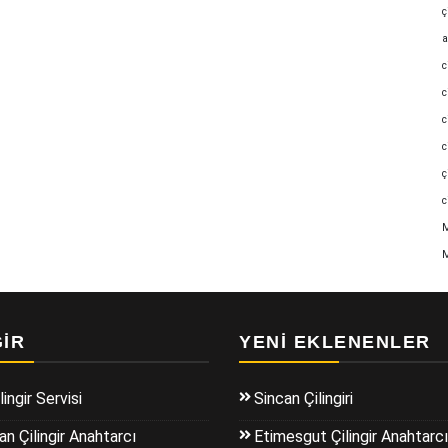
ç
a
c
c
c
c
ç
c
M
M
GIR
YENI EKLENENLER
lingir Servisi
Sincan Çilingiri
n Çilingir Anahtarcı
Etimesgut Çilingir Anahtarcı