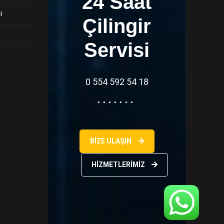
24 Saat
ı
Çilingir
Servisi
0 554 592 54 18
BIZE ULAŞIN
HIZMETLERIMIZ