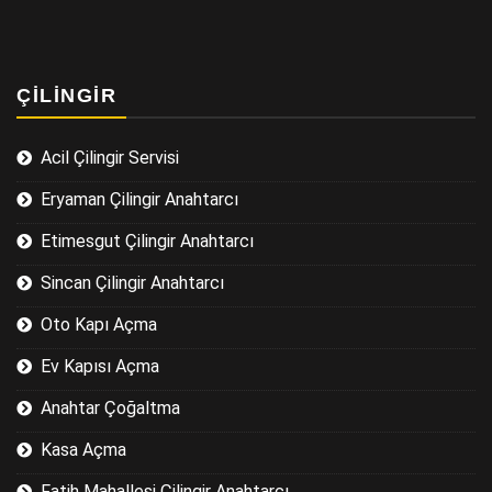
ÇILINGIR
Acil Çilingir Servisi
Eryaman Çilingir Anahtarcı
Etimesgut Çilingir Anahtarcı
Sincan Çilingir Anahtarcı
Oto Kapı Açma
Ev Kapısı Açma
Anahtar Çoğaltma
Kasa Açma
Fatih Mahallesi Çilingir Anahtarcı