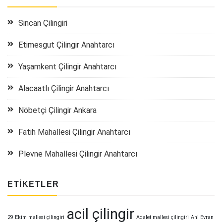
Sincan Çilingiri
Etimesgut Çilingir Anahtarcı
Yaşamkent Çilingir Anahtarcı
Alacaatlı Çilingir Anahtarcı
Nöbetçi Çilingir Ankara
Fatih Mahallesi Çilingir Anahtarcı
Plevne Mahallesi Çilingir Anahtarcı
ETIKETLER
acil çilingir
29 Ekim mallesi çilingiri
Adalet mallesi çilingiri
Ahi Evran