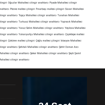
ilingiri
Oğuzlar Mahallesi cilingir anahtarcı
Piyade Mahallesi cilingir
nahtarcı
Plevne mallesi çilingiri
Pınarbaşı mallesi çilingiri
Süvari Mahallesi
ilingir anahtarcı
Topçu Mahallesi cilingir anahtarcı
Tunahan Mahallesi
ilingir anahtarcı
Turkuaz Mahallesi cilingir anahtarcı
Yapracık Mahallesi
ilingir anahtarcı
Yavuz Selim Mahallesi cilingir anahtarcı
Yeşilova Mahallesi
ilingir anahtarcı
Yukarıyurtçu Mahallesi cilingir anahtarcı
Çiçektepe mallesi
ilingiri
Çokören mallesi çilingiri
Çoğlu mallesi çilingiri
İstasyon Mahallesi
ilingir anahtarcı
Şehitali Mahallesi cilingir anahtarcı
Şehit Osman Avcı
ahallesi cilingir anahtarcı
Şeker Mahallesi cilingir anahtarcı
Şeyh Şamil
ahallesi cilingir anahtarcı