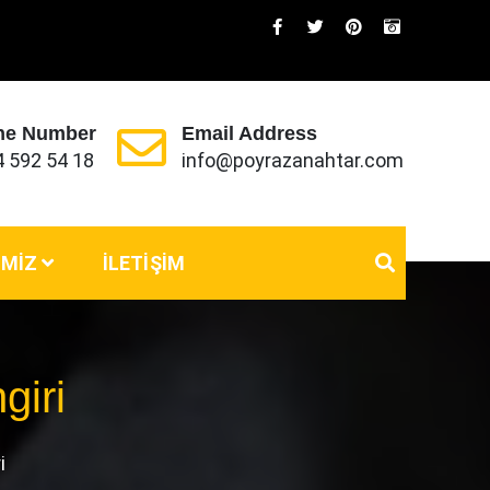
ne Number
Email Address
4 592 54 18
info@poyrazanahtar.com
IMIZ
İLETIŞIM
giri
i