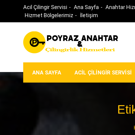
Skip
Acil Çilingir Servisi
Ana Sayfa
Anahtar Hiz
to
Hizmet Bölgelerimiz
İletişim
content
Gece Açık Çilingir – 
Ankara ‘nın Anahtarcısı
ANA SAYFA
ACIL ÇILINGIR SERVISI
Eti