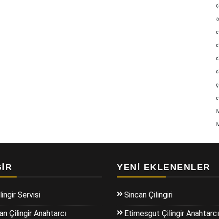
ç
a
c
c
c
c
ç
c
M
M
GIR
YENI EKLENENLER
lingir Servisi
Sincan Çilingiri
n Çilingir Anahtarcı
Etimesgut Çilingir Anahtarcı