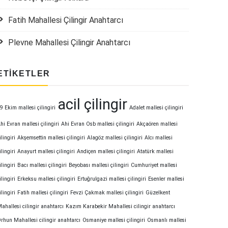
Fatih Mahallesi Çilingir Anahtarcı
Plevne Mahallesi Çilingir Anahtarcı
ETIKETLER
acil çilingir
9 Ekim mallesi çilingiri
Adalet mallesi çilingiri
hi Evran mallesi çilingiri
Ahi Evran Osb mallesi çilingiri
Akçaören mallesi
ilingiri
Akşemsettin mallesi çilingiri
Alagöz mallesi çilingiri
Alcı mallesi
ilingiri
Anayurt mallesi çilingiri
Andiçen mallesi çilingiri
Atatürk mallesi
ilingiri
Bacı mallesi çilingiri
Beyobası mallesi çilingiri
Cumhuriyet mallesi
ilingiri
Erkeksu mallesi çilingiri
Ertuğrulgazi mallesi çilingiri
Esenler mallesi
ilingiri
Fatih mallesi çilingiri
Fevzi Çakmak mallesi çilingiri
Güzelkent
ahallesi cilingir anahtarcı
Kazım Karabekir Mahallesi cilingir anahtarcı
rhun Mahallesi cilingir anahtarcı
Osmaniye mallesi çilingiri
Osmanlı mallesi