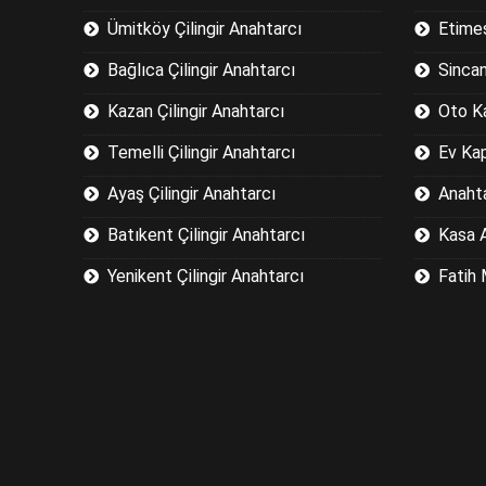
Ümitköy Çilingir Anahtarcı
Etimes
Bağlıca Çilingir Anahtarcı
Sincan
Kazan Çilingir Anahtarcı
Oto K
Temelli Çilingir Anahtarcı
Ev Ka
Ayaş Çilingir Anahtarcı
Anaht
Batıkent Çilingir Anahtarcı
Kasa 
Yenikent Çilingir Anahtarcı
Fatih 