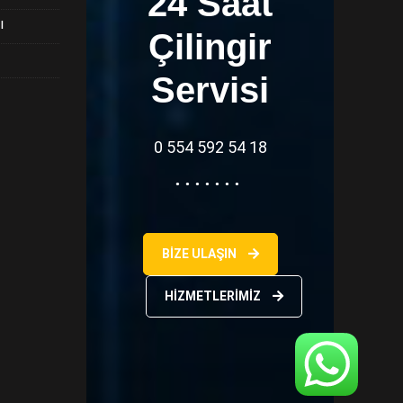
24 Saat
ı
Çilingir
Servisi
0 554 592 54 18
BIZE ULAŞIN
HIZMETLERIMIZ