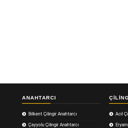
ANAHTARCI
ÇILIN
Bilkent Çilingir Anahtarcı
Acil Çi
Çayyolu Çilingir Anahtarcı
Eryama